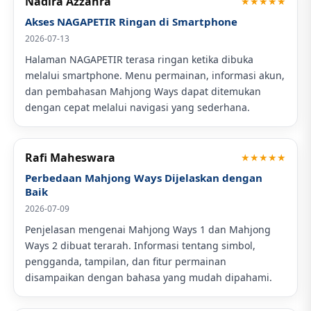
Nadira Azzahra
★★★★★
Akses NAGAPETIR Ringan di Smartphone
2026-07-13
Halaman NAGAPETIR terasa ringan ketika dibuka
melalui smartphone. Menu permainan, informasi akun,
dan pembahasan Mahjong Ways dapat ditemukan
dengan cepat melalui navigasi yang sederhana.
Rafi Maheswara
★★★★★
Perbedaan Mahjong Ways Dijelaskan dengan
Baik
2026-07-09
Penjelasan mengenai Mahjong Ways 1 dan Mahjong
Ways 2 dibuat terarah. Informasi tentang simbol,
pengganda, tampilan, dan fitur permainan
disampaikan dengan bahasa yang mudah dipahami.