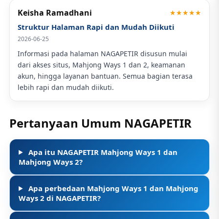
Keisha Ramadhani
★★★★★
Struktur Halaman Rapi dan Mudah Diikuti
2026-06-25
Informasi pada halaman NAGAPETIR disusun mulai
dari akses situs, Mahjong Ways 1 dan 2, keamanan
akun, hingga layanan bantuan. Semua bagian terasa
lebih rapi dan mudah diikuti.
Pertanyaan Umum NAGAPETIR
Apa itu NAGAPETIR Mahjong Ways 1 dan
Mahjong Ways 2?
Apa perbedaan Mahjong Ways 1 dan Mahjong
Ways 2 di NAGAPETIR?