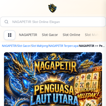
NAGAPETIR
Slot Gacor
Slot Online
Slot Mahjong
NAGAPETIR
/
Slot Gacor
/
Slot Mahjong
/
NAGAPETIR Terpercaya
/
NAGAPETIR >> Penguasa Laut Utara Kepala Naga Buntut Petir buat Slot Mahjong Meledak