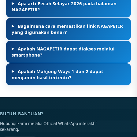
Apa arti Pecah Selayar 2026 pada halaman
NAGAPETIR?
Bagaimana cara memastikan link NAGAPETIR
yang digunakan benar?
Apakah NAGAPETIR dapat diakses melalui
smartphone?
Apakah Mahjong Ways 1 dan 2 dapat
menjamin hasil tertentu?
BUTUH BANTUAN?
Hubungi kami melalui Official WhatsApp interaktif
sekarang.